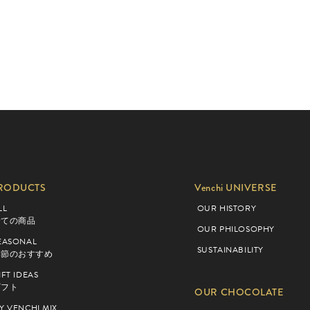
RODUCTS
Venchi UNIVERSE
LL
OUR HISTORY
全ての商品
OUR PHILOSOPHY
EASONAL
SUSTAINABILITY
季節のおすすめ
IFT IDEAS
ギフト
OUR CHOCOLATE
Y VENCHI MIX