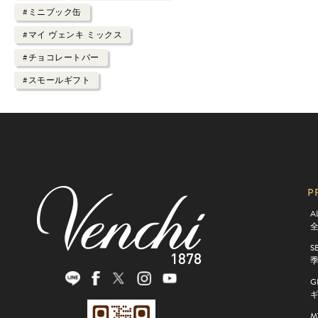
#ミニブック缶
#マイ ヴェンキ ミックス
#チョコレートバー
#スモールギフト
P
A
S
G
M