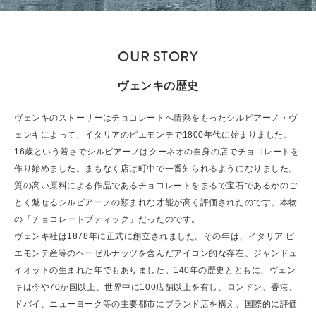
OUR STORY
ヴェンキの歴史
ヴェンキのストーリーはチョコレートへ情熱をもったシルビアーノ・ヴ
ェンキによって、イタリアのピエモンテで1800年代に始まりました。
16歳という若さでシルビアーノはクーネオの自身の店でチョコレートを
作り始めました。まもなく店は町中で一番知られるようになりました。
質の高い原料による作品であるチョコレートをまるで宝石であるかのご
とく魅せるシルビアーノの類まれな才能が高く評価されたのです。本物
の「チョコレートブティック」だったのです。
ヴェンキ社は1878年に正式に創立されました。その年は、イタリア ピ
エモンテ産等のヘーゼルナッツを含んだアイコン的な存在、ジャンドュ
イオットの生まれた年でもありました。140年の歴史とともに、ヴェン
キは今や70か国以上、世界中に100店舗以上を有し、ロンドン、香港、
ドバイ、ニューヨーク等の主要都市にブランド店を構え、国際的に評価