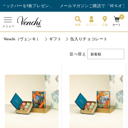
メールマガジンご購読で「10％オフク
チョコレートバー3枚以上ご購入でスナックバーを1枚プレゼント！
0
検索
ログイン
店舗
カート
メニュー
Venchi（ヴェンキ）
ギフト
缶入りチョコレート
並べ替え
新着順