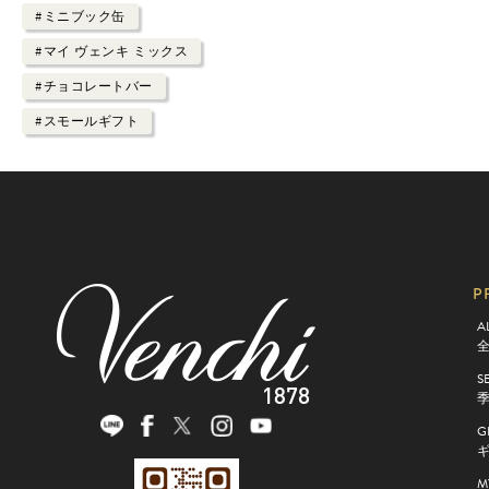
#ミニブック缶
#マイ ヴェンキ ミックス
#チョコレートバー
#スモールギフト
P
A
S
G
M