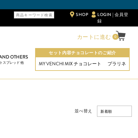
メールマガジンご購読で「1
SHOP
LOGIN | 会員登
録
カートに進む
0
セット内容チョコレートのご紹介
 AND OTHERS
トスプレッド 他
MY VENCHI MIX チョコレート
プラリネ
並べ替え
新着順