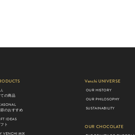
RODUCTS
Venchi UNIVERSE
LL
OUR HISTORY
全ての商品
OUR PHILOSOPHY
EASONAL
SUSTAINABILITY
季節のおすすめ
IFT IDEAS
ギフト
OUR CHOCOLATE
Y VENCHI MIX