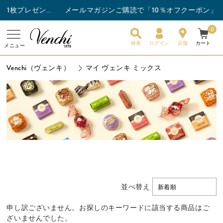
メールマガジンご購読で「10％オフクーポン」プ
チョコレートバー3枚以上ご購入でスナックバーを1枚プレゼント！
0
検索
ログイン
店舗
カート
メニュー
Venchi（ヴェンキ）
マイ ヴェンキ ミックス
並べ替え
新着順
申し訳ございません。お探しのキーワードに該当する商品はご
ざいませんでした。