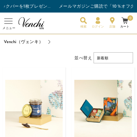
メールマガジンご購読で「10％オフクーポン」プ
チョコレートバー3枚以上ご購入でスナックバーを1枚プレゼント！
0
検索
ログイン
店舗
カート
メニュー
Venchi（ヴェンキ）
並べ替え
新着順