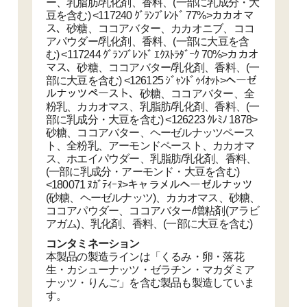
ー、乳脂肪/乳化剤、香料、(一部に乳成分・大
豆を含む) <117240 ｸﾞﾗﾝﾌﾞﾚﾝﾄﾞ 77%>カカオマ
ス、砂糖、ココアバター、カカオニブ、ココ
アパウダー/乳化剤、香料、(一部に大豆を含
む) <117244 ｸﾞﾗﾝﾌﾞﾚﾝﾄﾞ ｴｸｽﾄﾗﾀﾞｰｸ 70%>カカオ
マス、砂糖、ココアバター/乳化剤、香料、(一
部に大豆を含む) <126125 ｼﾞｬﾝﾄﾞｩｲｵｯﾄ>ヘーゼ
ルナッツペースト、砂糖、ココアバター、全
粉乳、カカオマス、乳脂肪/乳化剤、香料、(一
部に乳成分・大豆を含む) <126223 ｸﾚﾐﾉ 1878>
砂糖、ココアバター、ヘーゼルナッツペース
ト、全粉乳、アーモンドペースト、カカオマ
ス、ホエイパウダー、乳脂肪/乳化剤、香料、
(一部に乳成分・アーモンド・大豆を含む)
<180071 ﾇｶﾞﾃｨｰﾇ>キャラメルヘーゼルナッツ
(砂糖、ヘーゼルナッツ)、カカオマス、砂糖、
ココアパウダー、ココアバター/増粘剤(アラビ
アガム)、乳化剤、香料、(一部に大豆を含む)
コンタミネーション
本製品の製造ラインは「くるみ・卵・落花
生・カシューナッツ・ゼラチン・マカダミア
ナッツ・りんご」を含む製品も製造していま
す。