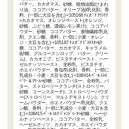
バター、カカオマス、砂糖、植物油脂(ひまわ
り油、ココアバター、オリーブ油)/乳化剤、香
料、(一部に大豆を含む) <105168 ﾁｮｺﾋﾞｱ ｱﾗﾝﾁｱ
>カカオマス、オレンジペースト(オレンジ、
砂糖、ぶどう糖、濃縮レモン果汁)、ココアパ
ウダー、砂糖、ココアバター、食物繊維/乳化
剤、クエン酸、香料、(一部に小麦・オレン
ジ・大豆を含む) <105187 ﾁｮｺﾋﾞｱ ﾋﾟｽﾀﾁｵ>砂
糖、ココアバター、カカオマス、キャラメル
(砂糖、グルコースシロップ、バター、クリー
ム)、カカオニブ、ピスタチオペースト、ヘー
ゼルナッツペースト、全粉乳、ピスタチオ、
ホエイパウダー、食塩/乳化剤、香料、(一部に
乳成分・小麦・大豆を含む) <108414 ﾊﾟｰﾙ ｽﾄﾛ
ﾍﾞﾘｰ & ｸﾘｰﾑ>砂糖、ココアバター、全粉乳、バ
ター、ストロベリークランチ(ストロベリー、
砂糖、コーンスターチ)、ストロベリーパウダ
ー(ストロベリー、マルトデキストリン)、クリ
ームパウダー、ホエイパウダー/乳化剤、クエ
ン酸、香料、(一部に乳成分・小麦・大豆を含
む) <108415 ﾊﾟｰﾙ ﾐﾙｸ ｼﾞｬﾝﾄﾞｩｰﾔ>砂糖、ヘーゼ
ルナッツペースト、ココアバター、全粉乳、
ヘーゼルナッツ、カカオマス、ホエイパウダ