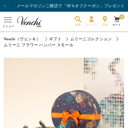
メールマガジンご購読で「10％オフクーポン」プレゼント
チョコレートバー3枚以上ご購入でスナックバーを1枚プレゼント！
0
検索
ログイン
店舗
カート
メニュー
Venchi（ヴェンキ）
ギフト
ムリーニコレクション
ムリーニ フラワー ハンパー スモール