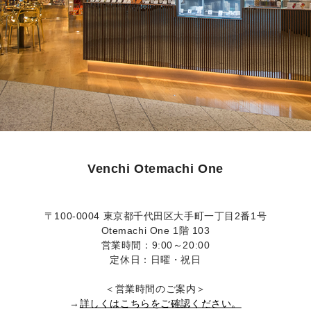
Venchi Otemachi One
〒
100-0004
東京都千代田区大手町一丁目
2
番
1
号
Otemachi One 1
階
103
営業時間：
9:00
～
20:00
定休日：日曜・祝日
＜営業時間のご案内＞
→
詳しくはこちらをご確認ください。