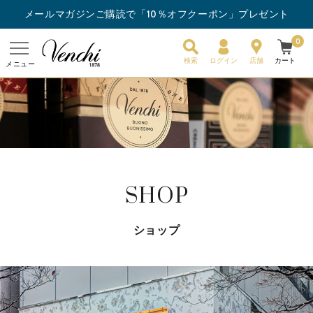
メールマガジンご購読で「10％オフクーポン」プレゼント
ー3枚以上ご購入でスナックバーを1枚プレゼント！
0
検索
ログイン
店舗
カート
メニュー
SHOP
ショップ