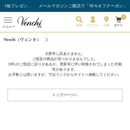
メールマガジンご購読で「10％オフクーポン」プ
チョコレートバー3枚以上ご購入でスナックバーを1枚プレゼント！
0
検索
ログイン
店舗
カート
メニュー
Venchi（ヴェンキ）
大変申し訳ありません。
ご指定の商品が見つかりませんでした。
URLのご指定に誤りがあるか、更新等に伴い削除されてしまった可能
性があります。
お手数とは思いますが、下記リンクからサイトへ移動してください。
トップページへ