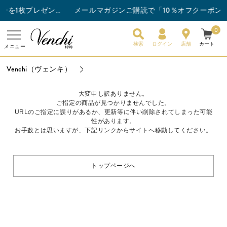
メールマガジンご購読で「10％オフクーポン」
チョコレートバー3枚以上ご購入でスナックバーを1枚プレゼント！
0
検索
ログイン
店舗
カート
メニュー
Venchi（ヴェンキ）
大変申し訳ありません。
ご指定の商品が見つかりませんでした。
URLのご指定に誤りがあるか、更新等に伴い削除されてしまった可能
性があります。
お手数とは思いますが、下記リンクからサイトへ移動してください。
トップページへ