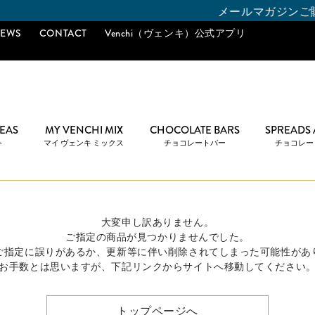
メールマガジンご購読で「1
EWS
CONTACT
Venchi（ヴェンキ）公式アプリ
DEAS
MY VENCHI MIX
CHOCOLATE BARS
SPREADS
ト
マイ ヴェンキ ミックス
チョコレートバー
チョコレー
大変申し訳ありません。
ご指定の商品が見つかりませんでした。
のご指定に誤りがあるか、更新等に伴い削除されてしまった可能性があ
お手数とは思いますが、下記リンクからサイトへ移動してください
トップページへ