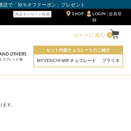
0％オフクーポン」プレゼント
SHOP
LOGIN | 会員登
録
カートに進む
0
セット内容チョコレートのご紹介
 AND OTHERS
トスプレッド 他
MY VENCHI MIX チョコレート
プラリネ
ります。
。