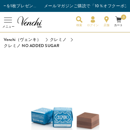
メールマガジンご購読で「10％オフクーポン」
チョコレートバー3枚以上ご購入でスナックバーを1枚プレゼント！
0
検索
ログイン
店舗
カート
メニュー
Venchi（ヴェンキ）
クレミノ
クレミノ NO ADDED SUGAR