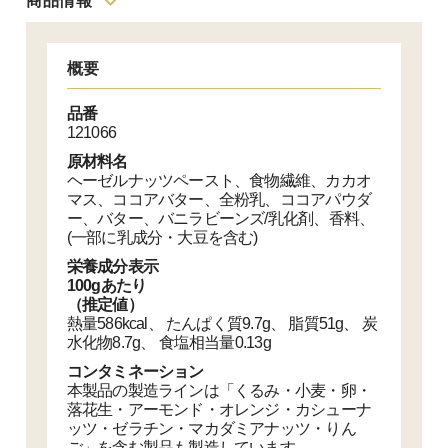
商品情報
概要
品番
121066
原材料名
ヘーゼルナッツペースト、食物繊維、カカオ
マス、ココアバター、全粉乳、ココアパウダ
ー、バター、バニラビーンズ/乳化剤、香料、
(一部に乳成分・大豆を含む)
栄養成分表示
100gあたり
（推定値）
熱量586kcal、 たんぱく質9.7g、 脂質51g、 炭
水化物8.7g、 食塩相当量0.13g
コンタミネーション
本製品の製造ラインは「くるみ・小麦・卵・
落花生・アーモンド・オレンジ・カシューナ
ッツ・ゼラチン・マカダミアナッツ・りん
ご」を含む製品も製造しています。