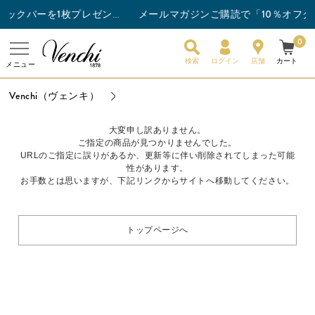
メールマガジンご購読で「10％オフク
チョコレートバー3枚以上ご購入でスナックバーを1枚プレゼント！
0
検索
ログイン
店舗
カート
メニュー
Venchi（ヴェンキ）
大変申し訳ありません。
ご指定の商品が見つかりませんでした。
URLのご指定に誤りがあるか、更新等に伴い削除されてしまった可能
性があります。
お手数とは思いますが、下記リンクからサイトへ移動してください。
トップページへ