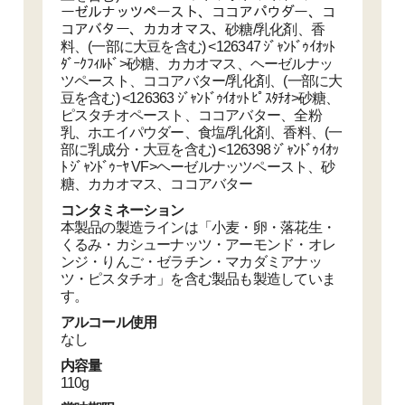
ーゼルナッツペースト、ココアパウダー、コ
コアバター、カカオマス、砂糖/乳化剤、香
料、(一部に大豆を含む) <126347 ｼﾞｬﾝﾄﾞｩｲｵｯﾄ
ﾀﾞｰｸﾌｨﾙﾄﾞ>砂糖、カカオマス、ヘーゼルナッ
ツペースト、ココアバター/乳化剤、(一部に大
豆を含む) <126363 ｼﾞｬﾝﾄﾞｩｲｵｯﾄ ﾋﾟｽﾀﾁｵ>砂糖、
ピスタチオペースト、ココアバター、全粉
乳、ホエイパウダー、食塩/乳化剤、香料、(一
部に乳成分・大豆を含む) <126398 ｼﾞｬﾝﾄﾞｩｲｵｯ
ﾄ ｼﾞｬﾝﾄﾞｩｰﾔ VF>ヘーゼルナッツペースト、砂
糖、カカオマス、ココアバター
コンタミネーション
本製品の製造ラインは「小麦・卵・落花生・
くるみ・カシューナッツ・アーモンド・オレ
ンジ・りんご・ゼラチン・マカダミアナッ
ツ・ピスタチオ」を含む製品も製造していま
す。
アルコール使用
なし
内容量
110g