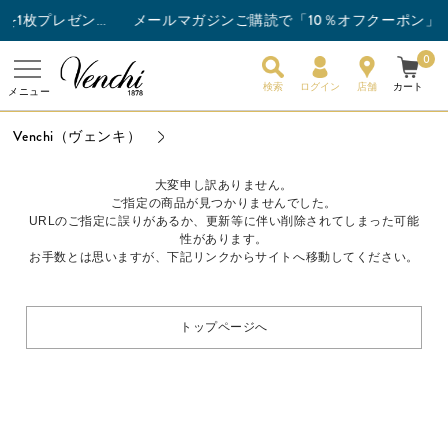
メールマガジンご購読で「10％オフクーポン」プ
チョコレートバー3枚以上ご購入でスナックバーを1枚プレゼント！
0
検索
ログイン
店舗
カート
メニュー
Venchi（ヴェンキ）
大変申し訳ありません。
ご指定の商品が見つかりませんでした。
URLのご指定に誤りがあるか、更新等に伴い削除されてしまった可能
性があります。
お手数とは思いますが、下記リンクからサイトへ移動してください。
トップページへ