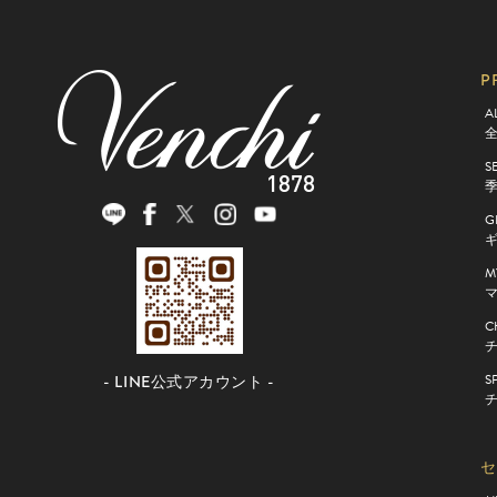
P
A
S
G
M
マ
C
S
- LINE公式アカウント -
セ