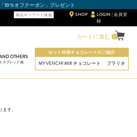
オフクーポン」プレゼント
SHOP
LOGIN | 会員登
録
カートに進む
0
セット内容チョコレートのご紹介
 AND OTHERS
トスプレッド 他
MY VENCHI MIX チョコレート
プラリネ
ります。
。