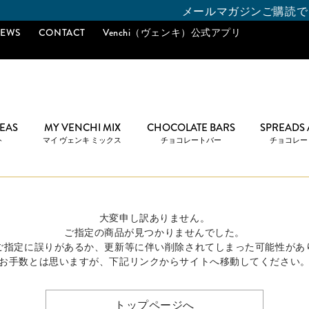
メールマガジンご購読で「10％
EWS
CONTACT
Venchi（ヴェンキ）公式アプリ
DEAS
MY VENCHI MIX
CHOCOLATE BARS
SPREADS
ト
マイ ヴェンキ ミックス
チョコレートバー
チョコレー
大変申し訳ありません。
ご指定の商品が見つかりませんでした。
のご指定に誤りがあるか、更新等に伴い削除されてしまった可能性があ
お手数とは思いますが、下記リンクからサイトへ移動してください
トップページへ