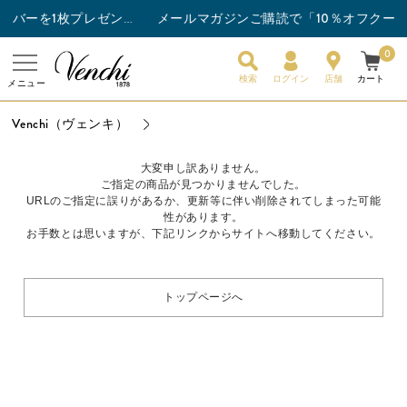
メールマガジンご購読で「10％オフクーポ
チョコレートバー3枚以上ご購入でスナックバーを1枚プレゼント！
0
検索
ログイン
店舗
カート
メニュー
Venchi（ヴェンキ）
大変申し訳ありません。
ご指定の商品が見つかりませんでした。
URLのご指定に誤りがあるか、更新等に伴い削除されてしまった可能
性があります。
お手数とは思いますが、下記リンクからサイトへ移動してください。
トップページへ