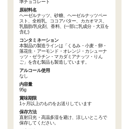
準チョコレート
原材料名
ヘーゼルナッツ、砂糖、ヘーゼルナッツペー
スト、全粉乳、ココアバター、カカオマス、
乳脂肪/乳化剤、香料、(一部に乳成分・大豆を
含む)
コンタミネーション
本製品の製造ラインは「くるみ・小麦・卵・
落花生・アーモンド・オレンジ・カシューナ
ッツ・ゼラチン・マカダミアナッツ・りん
ご」を含む製品も製造しています。
アルコール使用
なし
内容量
95g
賞味期限
1ヶ月以上のものをお送りしています
保存方法
直射日光・高温多湿を避け、涼しいところで
保存してください。