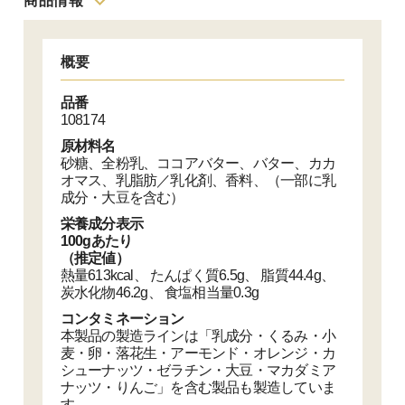
商品情報
概要
品番
108174
原材料名
砂糖、全粉乳、ココアバター、バター、カカ
オマス、乳脂肪／乳化剤、香料、（一部に乳
成分・大豆を含む）
栄養成分表示
100gあたり
（推定値）
熱量613kcal、 たんぱく質6.5g、 脂質44.4g、
炭水化物46.2g、 食塩相当量0.3g
コンタミネーション
本製品の製造ラインは「乳成分・くるみ・小
麦・卵・落花生・アーモンド・オレンジ・カ
シューナッツ・ゼラチン・大豆・マカダミア
ナッツ・りんご」を含む製品も製造していま
す。