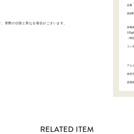
品番
原材
す。実際の仕様と異なる場合がございます。
栄養
100
（推
コン
アル
保存
原産
RELATED ITEM