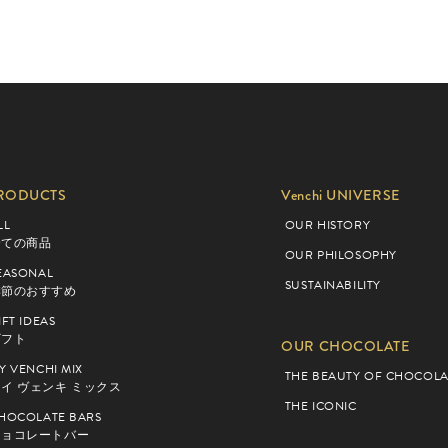
RODUCTS
Venchi UNIVERSE
LL
OUR HISTORY
全ての商品
OUR PHILOSOPHY
EASONAL
SUSTAINABILITY
季節のおすすめ
IFT IDEAS
ギフト
OUR CHOCOLATE
Y VENCHI MIX
THE BEAUTY OF CHOCOLA
イ ヴェンキ ミックス
THE ICONIC
HOCOLATE BARS
チョコレートバー