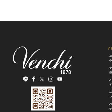
P
A
S
G
M
マ
C