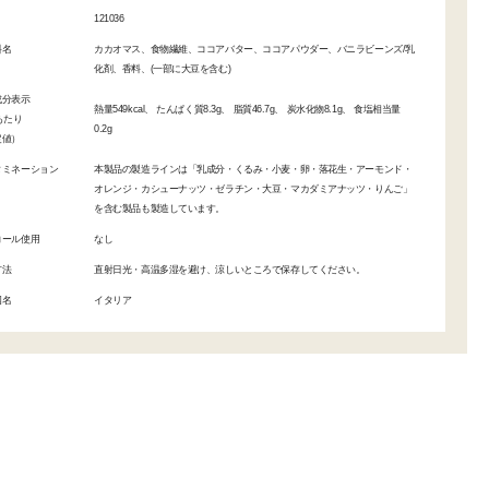
121036
料名
カカオマス、食物繊維、ココアバター、ココアパウダー、バニラビーンズ/乳
化剤、香料、(一部に大豆を含む)
成分表示
熱量549kcal、 たんぱく質8.3g、 脂質46.7g、 炭水化物8.1g、 食塩相当量
gあたり
0.2g
定値）
タミネーション
本製品の製造ラインは「乳成分・くるみ・小麦・卵・落花生・アーモンド・
オレンジ・カシューナッツ・ゼラチン・大豆・マカダミアナッツ・りんご」
を含む製品も製造しています。
コール使用
なし
方法
直射日光・高温多湿を避け、涼しいところで保存してください。
国名
イタリア