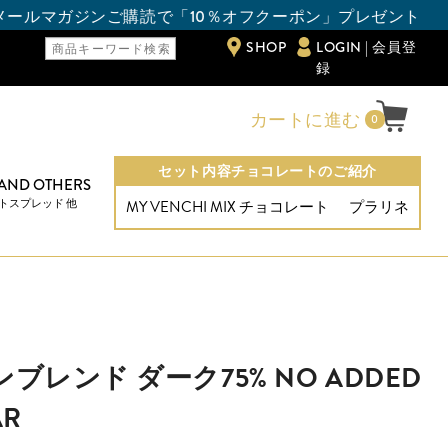
オフクーポン」プレゼント
SHOP
LOGIN | 会員登
録
カートに進む
0
セット内容チョコレートのご紹介
 AND OTHERS
トスプレッド 他
MY VENCHI MIX チョコレート
プラリネ
ブレンド ダーク75% NO ADDED
AR